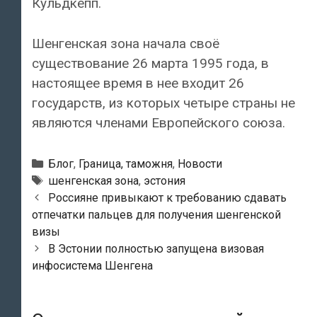
Кульдкепп.
Шенгенская зона начала своё
существование 26 марта 1995 года, в
настоящее время в нее входит 26
государств, из которых четыре страны не
являются членами Европейского союза.
Рубрики
Блог
,
Граница, таможня
,
Новости
Метки
шенгенская зона
,
эстония
Навигация
Россияне привыкают к требованию сдавать
по
отпечатки пальцев для получения шенгенской
записям
визы
В Эстонии полностью запущена визовая
инфосистема Шенгена