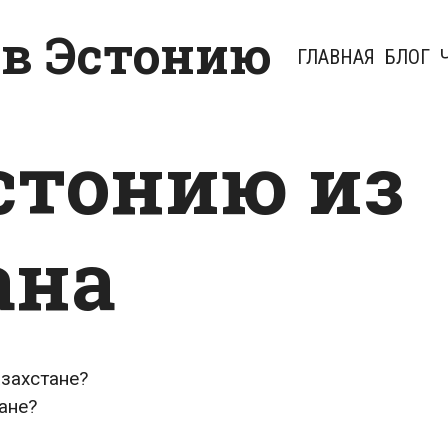
 в Эстонию
ГЛАВНАЯ
БЛОГ
Эстонию из
ана
азахстане?
ане?