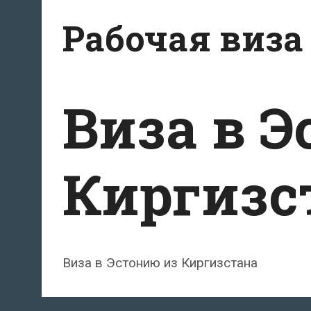
Перейти
Рабочая виза
к
содержимому
Виза в 
Киргизс
Виза в Эстонию из Киргизстана