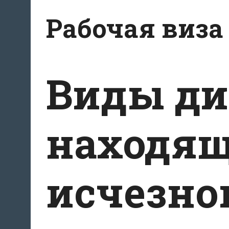
Перейти
Рабочая виза
к
содержимому
Виды ди
находящ
исчезно