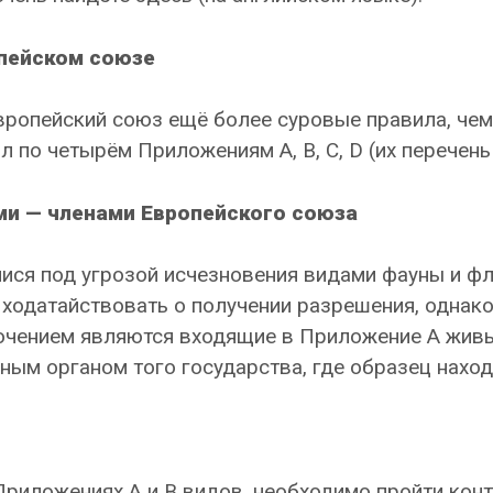
опейском союзе
ропейский союз ещё более суровые правила, чем 
 по четырём Приложениям A, B, C, D (их перечень 
и — членами Европейского союза
ися под угрозой исчезновения видами фауны и фл
 ходатайствовать о получении разрешения, однак
ючением являются входящие в Приложение A жив
ым органом того государства, где образец наход
Приложениях A и B видов, необходимо пройти кон