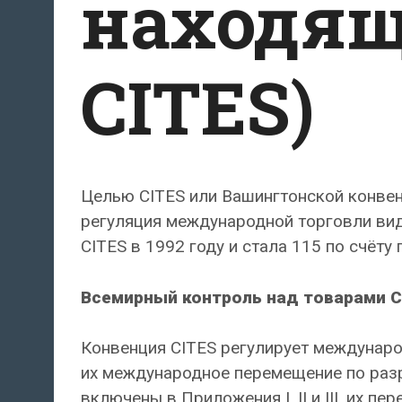
находящ
CITES)
Целью CITES или Вашингтонской конвенции
регуляция международной торговли вид
CITES в 1992 году и стала 115 по счёт
Всемирный контроль над товарами C
Конвенция CITES регулирует междунаро
их международное перемещение по разр
включены в Приложения I, II и III, их пе