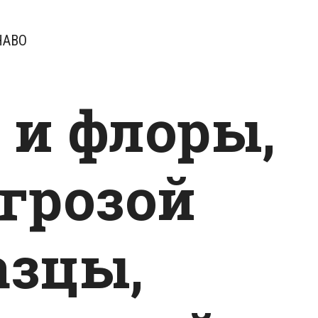
ЧАВО
 и флоры,
грозой
азцы,