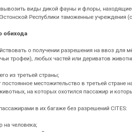
 вывозить виды дикой фауны и флоры, находящиес
Эстонской Республики таможенные учреждения (см
о обихода
айствовать о получении разрешения на ввоз для м
чьи трофеи), любых частей или дериватов животны
го из третьей страны;
 постоянное местожительство в третьей стране н
животных, на которых охотился пассажир и котор
пассажирами в их багаже без разрешений CITES:
р на человека;