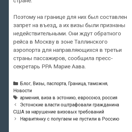
стране.
Поэтому на границе для них был составлен
запрет на въезд, а их визы были признаны
недействительными. Они ждут обратного
рейса в Москву в зоне Таллинского
аэропорта для направляющихся в третьи
страны пассажиров, сообщила пресс-
секретарь PPA Марие Аава.
Рубрики
Блог
,
Визы, паспорта
,
Граница, таможня
,
Новости
Метки
армения
,
виза в эстонию
,
евросоюз
,
россия
Навигация
Эстонские власти оштрафовали гражданина
по
США за нарушение визовых требований
записям
Нарвитянку с попугаем не пустили в Россию