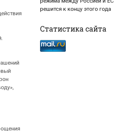
режима между Россией и ЕС
решится к концу этого года
действия
Статистика сайта
.
лашений
рвый
орон
оду»,
рощения