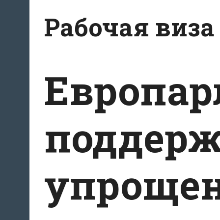
Перейти
Рабочая виза
к
содержимому
Европар
поддер
упрощен