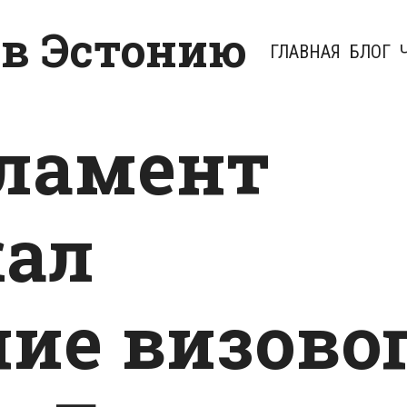
 в Эстонию
ГЛАВНАЯ
БЛОГ
ламент
жал
ие визово