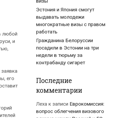
визы
Эстония и Япония смогут
выдавать молодежи
многократные визы с правом
работать
в любой
Гражданина Белоруссии
руси, и
посадили в Эстонии на три
тью,
недели в тюрьму за
контрабанду сигарет
 заявка
ы, его
Последние
оставит
комментарии
Леха
к записи
Еврокомиссия:
горий
вопрос облегчения визового
дителей