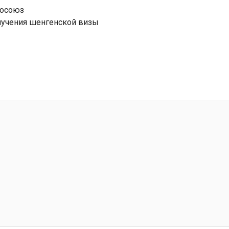
осоюз
лучения шенгенской визы