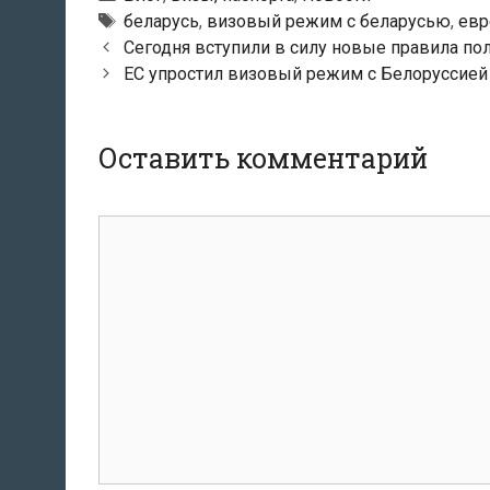
Метки
беларусь
,
визовый режим с беларусью
,
евр
Навигация
Сегодня вступили в силу новые правила по
по
ЕС упростил визовый режим с Белоруссией
записям
Оставить комментарий
Комментарий