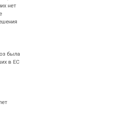
их нет
е
решения
оюз была
ших в ЕС
лет