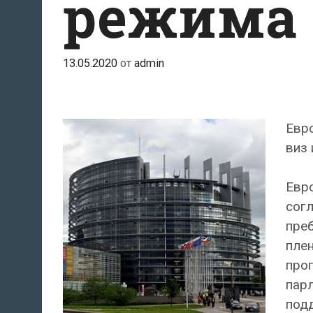
режима 
13.05.2020
от
admin
Евр
виз 
Евр
согл
пре
плен
прог
пар
подд