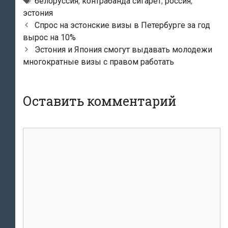
Метки
белоруссия
,
контрабанда сигарет
,
россия
,
эстония
Навигация
Спрос на эстонские визы в Петербурге за год
по
вырос на 10%
записям
Эстония и Япония смогут выдавать молодежи
многократные визы с правом работать
Оставить комментарий
Комментарий