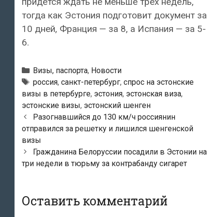
придется ждать не меньше трех недель,
тогда как Эстония подготовит документ за
10 дней, Франция — за 8, а Испания — за 5-
6.
Рубрики
Визы, паспорта
,
Новости
Метки
россия
,
санкт-петербург
,
спрос на эстонские
визы в петербурге
,
эстония
,
эстонская виза
,
эстонские визы
,
эстонский шенген
Навигация
Разогнавшийся до 130 км/ч россиянин
по
отправился за решетку и лишился шенгенской
записям
визы
Гражданина Белоруссии посадили в Эстонии на
три недели в тюрьму за контрабанду сигарет
Оставить комментарий