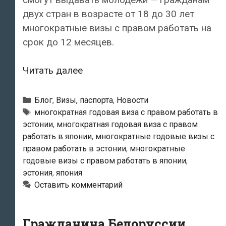
двух стран в возрасте от 18 до 30 лет
многократные визы с правом работать на
срок до 12 месяцев.
Эстония
Читать далее
и
Япония
Рубрики
Блог
,
Визы, паспорта
,
Новости
смогут
Метки
многократная годовая виза с правом работать в
эстонии
,
многократная годовая виза с правом
выдавать
работать в японии
,
многократные годовые визы с
молодежи
правом работать в эстонии
,
многократные
многократные
годовые визы с правом работать в японии
,
визы
эстония
,
япония
с
Оставить комментарий
правом
работать
Гражданина Белоруссии