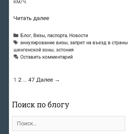
км/ч.
Разогнавшийся
Читать далее
до
130
Рубрики
Блог
,
Визы, паспорта
,
Новости
км/
Метки
аннулирование визы
,
запрет на въезд в страны
шенгенской зоны
,
эстония
ч
Оставить комментарий
россиянин
отправился
за
Навигация
1
2
…
47
Далее →
решетку
по
и
записям
лишился
Поиск по блогу
шенгенской
визы
Поиск
для: