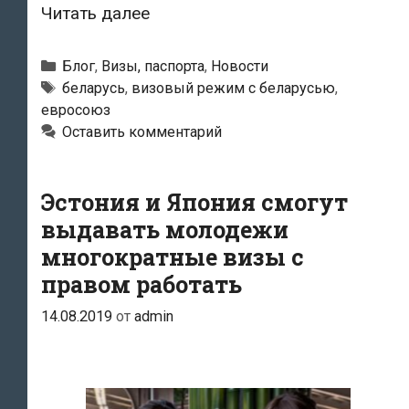
Европарламент
Читать далее
поддержал
упрощение
Рубрики
Блог
,
Визы, паспорта
,
Новости
визового
Метки
беларусь
,
визовый режим с беларусью
,
евросоюз
режима
Оставить комментарий
с
Беларусью
Эстония и Япония смогут
выдавать молодежи
многократные визы с
правом работать
14.08.2019
от
admin