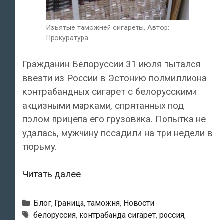
Изъятые таможней сигареты. Автор:
Прокуратура.
Гражданин Белоруссии 31 июля пытался
ввезти из России в Эстонию полмиллиона
контрабандных сигарет c белорусскими
акцизными марками, спрятанных под
полом прицепа его грузовика. Попытка не
удалась, мужчину посадили на три недели в
тюрьму.
Гражданина
Читать далее
Белоруссии
посадили
Рубрики
Блог
,
Граница, таможня
,
Новости
в
Метки
белоруссия
,
контрабанда сигарет
,
россия
,