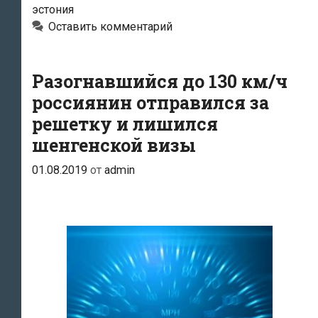
эстония
Эстонии
Оставить комментарий
на
три
недели
Разогнавшийся до 130 км/ч
в
россиянин отправился за
тюрьму
решетку и лишился
за
шенгенской визы
контрабанду
01.08.2019
от
admin
сигарет