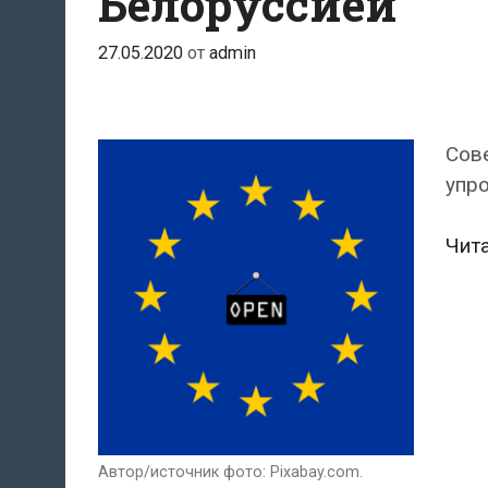
Белоруссией
27.05.2020
от
admin
Сов
упр
Чит
Автор/источник фото: Pixabay.com.