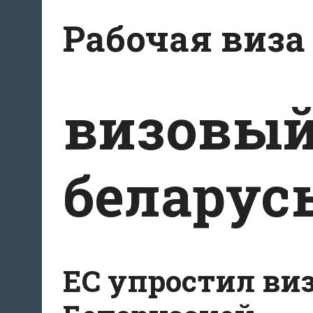
Перейти
Рабочая виза
к
содержимому
визовый
беларус
ЕС упростил ви