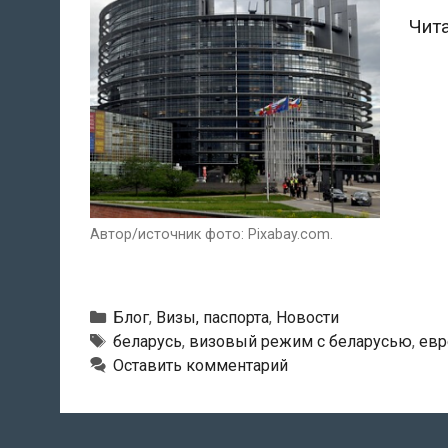
Чит
Автор/источник фото: Pixabay.com.
Рубрики
Блог
,
Визы, паспорта
,
Новости
Метки
беларусь
,
визовый режим с беларусью
,
евр
Оставить комментарий