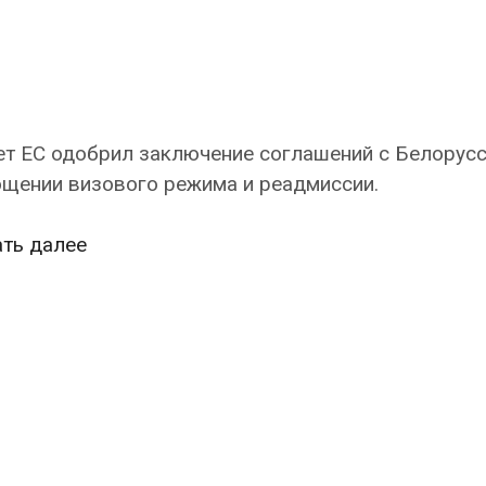
ет ЕС одобрил заключение соглашений с Белорусс
ощении визового режима и реадмиссии.
ЕС
ать далее
упростил
визовый
режим
с
Белоруссией