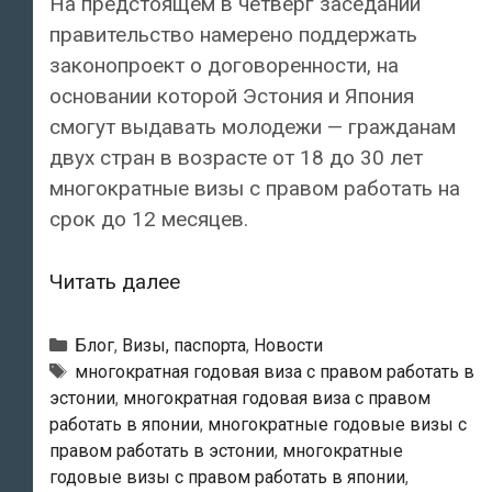
На предстоящем в четверг заседании
правительство намерено поддержать
законопроект о договоренности, на
основании которой Эстония и Япония
смогут выдавать молодежи — гражданам
двух стран в возрасте от 18 до 30 лет
многократные визы с правом работать на
срок до 12 месяцев.
Эстония
Читать далее
и
Япония
Рубрики
Блог
,
Визы, паспорта
,
Новости
смогут
Метки
многократная годовая виза с правом работать в
эстонии
,
многократная годовая виза с правом
выдавать
работать в японии
,
многократные годовые визы с
молодежи
правом работать в эстонии
,
многократные
многократные
годовые визы с правом работать в японии
,