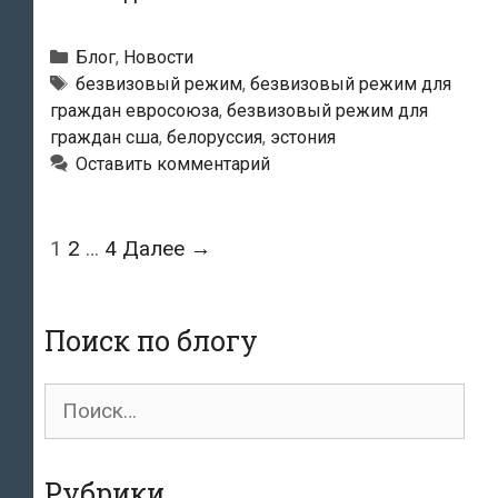
Белоруссию
без
Рубрики
Блог
,
Новости
визы:
Метки
безвизовый режим
,
безвизовый режим для
граждан евросоюза
,
безвизовый режим для
как
граждан сша
,
белоруссия
,
эстония
это
Оставить комментарий
работает
и
зачем
Навигация
1
2
…
4
Далее →
это
по
Минску
записям
Поиск по блогу
Поиск
для:
Рубрики