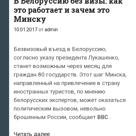
В Белоруссию без визы: как
нарушали
это работает и зачем это
режим
Минску
безвизового
10.01.2017
от
admin
въезда
Безвизовый въезд в Белоруссию,
согласно указу президента Лукашенко,
станет возможным через месяц для
граждан 80 государств. Этот шаг Минска,
направленный на привлечение в страну
иностранных туристов, по мнению
белорусских экспертов, может оказаться
политическим вызовом, невольно
брошенным России, сообщает
BBC
.
В
Читать далее