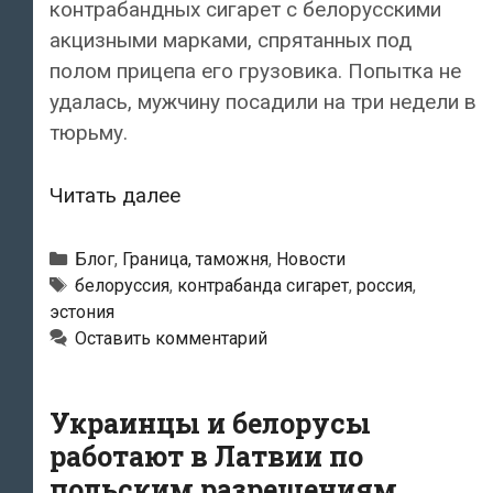
контрабандных сигарет c белорусскими
акцизными марками, спрятанных под
полом прицепа его грузовика. Попытка не
удалась, мужчину посадили на три недели в
тюрьму.
Гражданина
Читать далее
Белоруссии
посадили
Рубрики
Блог
,
Граница, таможня
,
Новости
в
Метки
белоруссия
,
контрабанда сигарет
,
россия
,
эстония
Эстонии
Оставить комментарий
на
три
недели
Украинцы и белорусы
в
работают в Латвии по
тюрьму
польским разрешениям