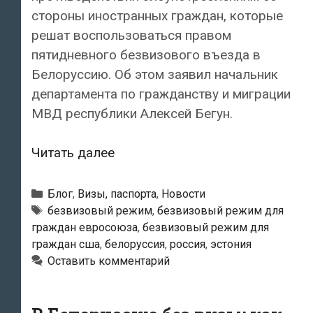
стороны иностранных граждан, которые
решат воспользоваться правом
пятидневного безвизового въезда в
Белоруссию. Об этом заявил начальник
департамента по гражданству и миграции
МВД республики Алексей Бегун.
Белоруссия
Читать далее
совместно
с
Рубрики
Блог
,
Визы, паспорта
,
Новости
Россией
Метки
безвизовый режим
,
безвизовый режим для
граждан евросоюза
,
безвизовый режим для
будет
граждан сша
,
белоруссия
,
россия
,
эстония
следить,
Оставить комментарий
чтобы
иностранцы
не