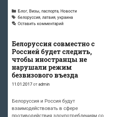
и
белорусы
Рубрики
Блог
,
Визы, паспорта
,
Новости
работают
Метки
белоруссия
,
латвия
,
украина
Оставить комментарий
в
Латвии
по
Белоруссия совместно с
польским
Россией будет следить,
разрешениям
чтобы иностранцы не
нарушали режим
безвизового въезда
11.01.2017
от
admin
Белоруссия и Россия будут
взаимодействовать в сфере
противодействия злоупотреблениям со