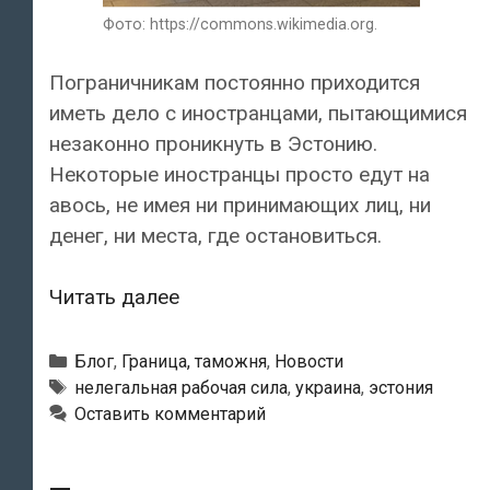
Фото: https://commons.wikimedia.org.
Пограничникам постоянно приходится
иметь дело с иностранцами, пытающимися
незаконно проникнуть в Эстонию.
Некоторые иностранцы просто едут на
авось, не имея ни принимающих лиц, ни
денег, ни места, где остановиться.
Едут
Читать далее
без
документов,
Рубрики
Блог
,
Граница, таможня
,
Новости
контактов
Метки
нелегальная рабочая сила
,
украина
,
эстония
Оставить комментарий
и
денег.
В