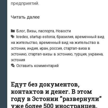
предприятий.
Стартап-
Читать далее
визу
в
Рубрики
Блог
,
Визы, паспорта
,
Новости
Эстонии
Метки
kredex
,
startup estonia
,
бразилия
,
временный вид
на жительство
,
временный вид на жительство в
за
эстонии
,
индия
,
иран
,
россия
,
стартап-виза в
первое
эстонию
,
стартап-визы в эстонию
,
турция
,
украина
,
полугодие
эстония
получили
Оставить комментарий
572
человека
Едут без документов,
контактов и денег. В этом
году в Эстонии ”развернули”
уже более 500 иностранцев,