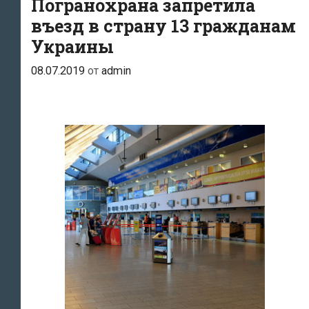
Погранохрана запретила
этом
въезд в страну 13 гражданам
году
Украины
в
Эстонии
08.07.2019
от
admin
”развернули”
уже
более
500
иностранцев,
подавляющее
большинство
из
которых
—
украинцы