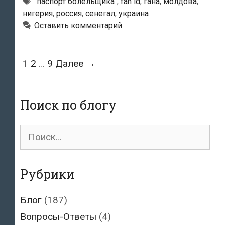
Метки
"паспорт болельщика"
,
fan id
,
гана
,
молдова
,
по
нигерия
,
россия
,
сенегал
,
украина
паспорту
Оставить комментарий
болельщика
пытались
въехать
Навигация
1
2
…
9
Далее →
10
по
жителей
записям
африканских
Поиск по блогу
стран
Поиск
для:
Рубрики
Блог
(187)
Вопросы-Ответы
(4)