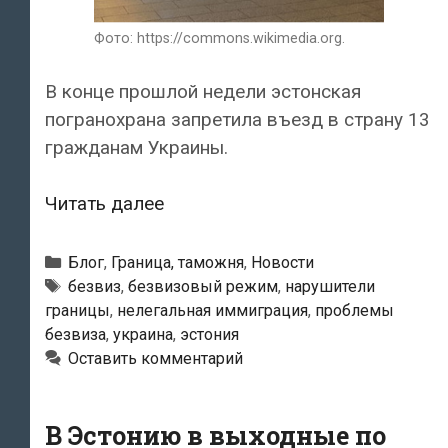
Фото: https://commons.wikimedia.org.
В конце прошлой недели эстонская
погранохрана запретила въезд в страну 13
гражданам Украины.
Погранохрана
Читать далее
запретила
въезд
Рубрики
Блог
,
Граница, таможня
,
Новости
в
Метки
безвиз
,
безвизовый режим
,
нарушители
границы
,
нелегальная иммиграция
,
проблемы
страну
безвиза
,
украина
,
эстония
13
Оставить комментарий
гражданам
Украины
В Эстонию в выходные по