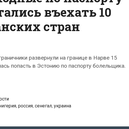
ались въехать 10
нских стран
граничники развернули на границе в Нарве 15
лась попасть в Эстонию по паспорту болельщика.
ости
нигерия
,
россия
,
сенегал
,
украина