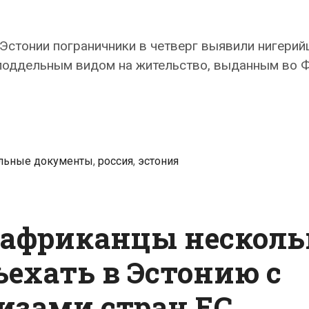
Эстонии пограничники в четверг выявили нигерий
поддельным видом на жительство, выданным во Ф
льные документы
,
россия
,
эстония
 африканцы несколь
ъехать в Эстонию с
изами стран ЕС