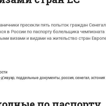
раничники пресекли пять попыток граждан Сенегал
хся в России по паспорту болельщика чемпионата
ными визами и видами на жительство стран Европ
ости
-д'ивуар
,
поддельные документы
,
россия
,
сенегал
,
эстония
ходные по паспорту