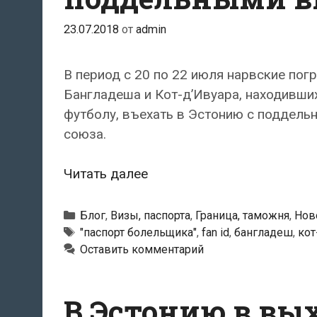
23.07.2018
от
admin
В период с 20 по 22 июля нарвские пог
Бангладеша и Кот-д’Ивуара, находивши
футболу, въехать в Эстонию с поддель
союза.
Бангладешцы
Читать далее
и
африканцы
Рубрики
Блог
,
Визы, паспорта
,
Граница, таможня
,
Нов
несколько
Метки
"паспорт болельщика"
,
fan id
,
бангладеш
,
кот
Оставить комментарий
раз
пытались
въехать
В Эстонию в вы
в