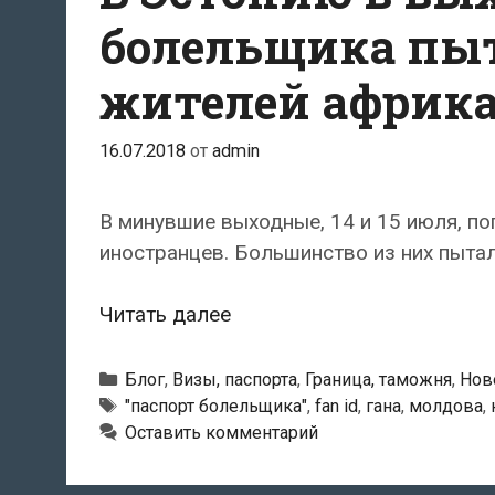
Эстонию
болельщика пыт
с
жителей африка
поддельными
визами
стран
16.07.2018
от
admin
ЕС
В минувшие выходные, 14 и 15 июля, по
иностранцев. Большинство из них пыта
В
Читать далее
Эстонию
в
Рубрики
Блог
,
Визы, паспорта
,
Граница, таможня
,
Нов
выходные
Метки
"паспорт болельщика"
,
fan id
,
гана
,
молдова
,
Оставить комментарий
по
паспорту