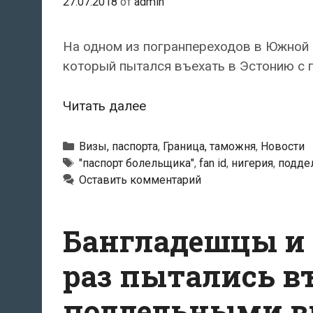
27.07.2018
от
admin
На одном из погранпереходов в Южной 
который пытался въехать в Эстонию с 
Нигериец
Читать далее
попытался
въехать
Рубрики
Визы, паспорта
,
Граница, таможня
,
Новости
в
Метки
"паспорт болельщика"
,
fan id
,
нигерия
,
подде
Оставить комментарий
Эстонию
из
России
Бангладешцы и
по
поддельным
раз пытались в
документам
поддельными в