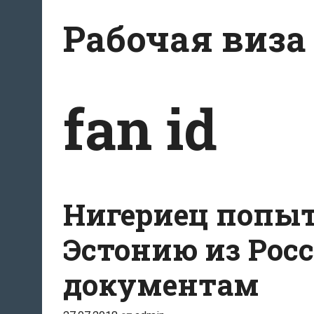
Перейти
Рабочая виза
к
содержимому
fan id
Нигериец попыт
Эстонию из Рос
документам