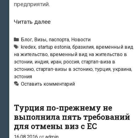
предприятий.
Стартап-
Читать далее
визу
в
Рубрики
Блог
,
Визы, паспорта
,
Новости
Эстонии
Метки
kredex
,
startup estonia
,
бразилия
,
временный вид
на жительство
,
временный вид на жительство в
за
эстонии
,
индия
,
иран
,
россия
,
стартап-виза в
первое
эстонию
,
стартап-визы в эстонию
,
турция
,
украина
,
полугодие
эстония
получили
Оставить комментарий
572
человека
Турция по-прежнему не
выполнила пять требований
для отмены виз с ЕС
16.08.2016
от
admin