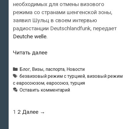
необходимых для отмены визового
режима со странами шенгенской зоны,
заявил Шульц в своем интервью
радиостанции Deutschlandfunk, передает
Deutche welle
.
Глава
Читать далее
Европарламента:
безвизового
Рубрики
Блог
,
Визы, паспорта
,
Новости
режима
Метки
безвизовый режим с турцией
,
визовый режим
с евросоюзом
,
евросоюз
,
турция
с
Оставить комментарий
Турцией
не
будет
Навигация
1
2
Далее →
до
по
выполнения
записям