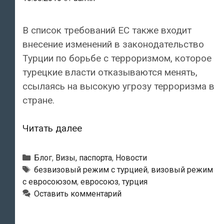
В список требований ЕС также входит
внесение изменений в законодательство
Турции по борьбе с терроризмом, которое
турецкие власти отказываются менять,
ссылаясь на высокую угрозу терроризма в
стране.
Турция
Читать далее
по-
прежнему
Рубрики
Блог
,
Визы, паспорта
,
Новости
не
Метки
безвизовый режим с турцией
,
визовый режим
с евросоюзом
,
евросоюз
,
турция
выполнила
Оставить комментарий
пять
требований