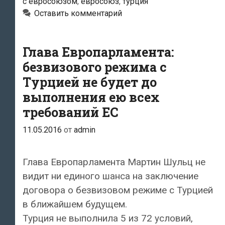
с евросоюзом
,
евросоюз
,
турция
направит
Оставить комментарий
в
Турцию
экспертную
Глава Европарламента:
группу
безвизового режима с
по
Турцией не будет до
визам
выполнения ею всех
требований ЕС
11.05.2016
от
admin
Глава Европарламента Мартин Шульц не
видит ни единого шанса на заключение
договора о безвизовом режиме с Турцией
в ближайшем будущем.
Турция не выполнила 5 из 72 условий,