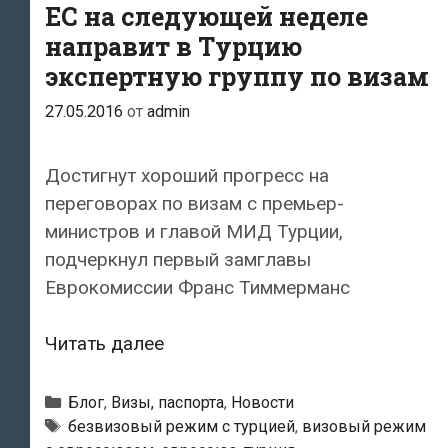
для
ЕС на следующей неделе
отмены
направит в Турцию
виз
экспертную группу по визам
с
27.05.2016
от
admin
ЕС
Достигнут хороший прогресс на
переговорах по визам с премьер-
министров и главой МИД Турции,
подчеркнул первый замглавы
Еврокомиссии Франс Тиммерманс
ЕС
Читать далее
на
следующей
Рубрики
Блог
,
Визы, паспорта
,
Новости
неделе
Метки
безвизовый режим с турцией
,
визовый режим