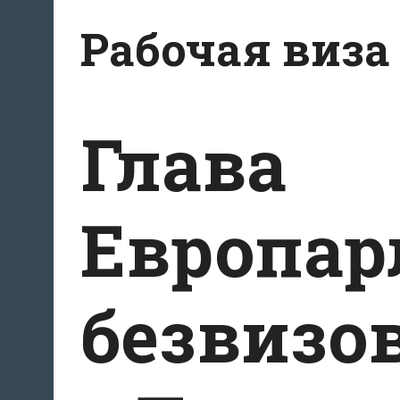
Перейти
Рабочая виза
к
содержимому
Глава
Европар
безвизо