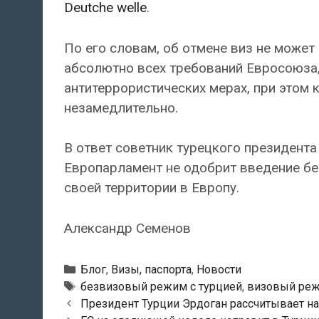
Deutche welle
.
По его словам, об отмене виз не может 
абсолютно всех требований Евросоюза,
антитеррористических мерах, при этом
незамедлительно.
В ответ советник турецкого президента 
Европарламент не одобрит введение бе
своей территории в Европу.
Александр Семенов
Рубрики
Блог
,
Визы, паспорта
,
Новости
Метки
безвизовый режим с турцией
,
визовый реж
Навигация
Президент Турции Эрдоган рассчитывает на