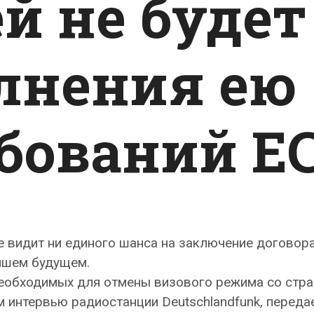
й не будет
лнения ею
ебований Е
 видит ни единого шанса на заключение договора
йшем будущем.
 необходимых для отмены визового режима со стр
 интервью радиостанции Deutschlandfunk, переда