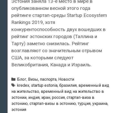
Эстония заняла 13-е место в мире в
опубликованном весной этого года
рейтинге стартап-среды Startup Ecosystem
Rankings 2019, хотя
конкурентоспособность двух вошедших в
рейтинг эстонских городов (Таллина и
Тарту) заметно снизилась. Рейтинг
возглавляют со значительным отрывом
США, за которыми следуют
Великобритания, Канада и Израиль.
Рубрики
Блог
,
Визы, паспорта
,
Новости
Метки
kredex
,
startup estonia
,
бразилия
,
временный вид
на жительство
,
временный вид на жительство в
эстонии
,
индия
,
иран
,
россия
,
стартап-виза в
эстонию
,
стартап-визы в эстонию
,
турция
,
украина
,
эстония