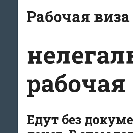
Перейти
Рабочая виза
к
содержимому
нелегал
рабочая
Едут без докуме