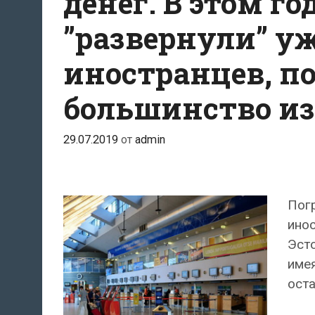
денег. В этом го
”развернули” уж
иностранцев, п
большинство из
29.07.2019
от
admin
Погр
ино
Эсто
имея
оста