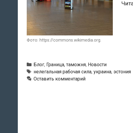
Чит
Фото: https://commons.wikimedia.org.
Рубрики
Блог
,
Граница, таможня
,
Новости
Метки
нелегальная рабочая сила
,
украина
,
эстония
Оставить комментарий