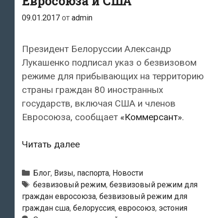
Евросоюза и США
09.01.2017
от
admin
Президент Белоруссии Александр
Лукашенко подписал указ о безвизовом
режиме для прибывающих на территорию
страны граждан 80 иностранных
государств, включая США и членов
Евросоюза, сообщает
«Коммерсант»
.
Белоруссия
Читать далее
вводит
пятидневный
Рубрики
Блог
,
Визы, паспорта
,
Новости
безвизовый
Метки
безвизовый режим
,
безвизовый режим для
граждан евросоюза
,
безвизовый режим для
режим
граждан сша
,
белоруссия
,
евросоюз
,
эстония
для