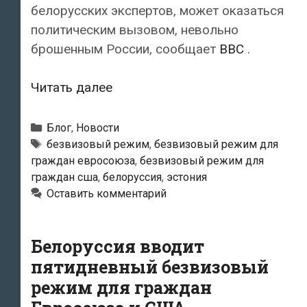
белорусских экспертов, может оказаться
политическим вызовом, невольно
брошенным России, сообщает
BBC
.
В
Читать далее
Белоруссию
без
Рубрики
Блог
,
Новости
визы:
Метки
безвизовый режим
,
безвизовый режим для
граждан евросоюза
,
безвизовый режим для
как
граждан сша
,
белоруссия
,
эстония
это
Оставить комментарий
работает
и
зачем
Белоруссия вводит
это
пятидневный безвизовый
Минску
режим для граждан