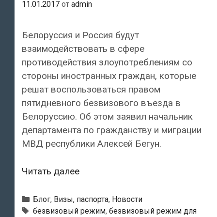
11.01.2017
от
admin
Белоруссия и Россия будут
взаимодействовать в сфере
противодействия злоупотреблениям со
стороны иностранных граждан, которые
решат воспользоваться правом
пятидневного безвизового въезда в
Белоруссию. Об этом заявил начальник
департамента по гражданству и миграции
МВД республики Алексей Бегун.
Белоруссия
Читать далее
совместно
с
Рубрики
Блог
,
Визы, паспорта
,
Новости
Россией
Метки
безвизовый режим
,
безвизовый режим для