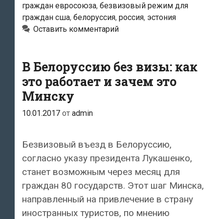
граждан евросоюза
,
безвизовый режим для
будет
граждан сша
,
белоруссия
,
россия
,
эстония
следить,
Оставить комментарий
чтобы
иностранцы
не
В Белоруссию без визы: как
нарушали
это работает и зачем это
режим
Минску
безвизового
10.01.2017
от
admin
въезда
Безвизовый въезд в Белоруссию,
согласно указу президента Лукашенко,
станет возможным через месяц для
граждан 80 государств. Этот шаг Минска,
направленный на привлечение в страну
иностранных туристов, по мнению