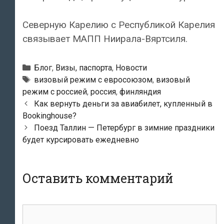
Северную Карелию с Республикой Карелия
связывает МАПП Ниирала-Вяртсиля.
Рубрики
Блог
,
Визы, паспорта
,
Новости
Метки
визовый режим с евросоюзом
,
визовый
режим с россией
,
россия
,
финляндия
Навигация
Как вернуть деньги за авиабилет, купленный в
по
Bookinghouse?
записям
Поезд Таллин — Петербург в зимние праздники
будет курсировать ежедневно
Оставить комментарий
Комментарий