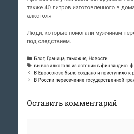
также 40 литров изготовленного в дом
алкоголя.
Люди, которые помогали мужчинам пере
под следствием.
Рубрики
Блог
,
Граница, таможня
,
Новости
Метки
вывоз алкоголя из эстонии в финляндию
,
ф
Навигация
В Евросоюзе было создано и приступило к 
по
В России пересечение государственной гра
записям
Оставить комментарий
Комментарий