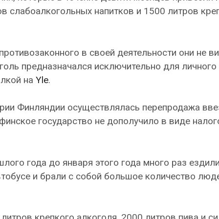
в слабоалкогольных напитков и 1500 литров кре
противозаконного в своей деятельности они не ви
оголь предназначался исключительно для личного
ылкой на
Yle
.
ории Финляндии осуществлялась перепродажа вве
о финское государство не дополучило в виде нало
лого года до января этого года много раз ездили
обусе и брали с собой большое количество люде
литров крепкого алкоголя, 2000 литров пива и си