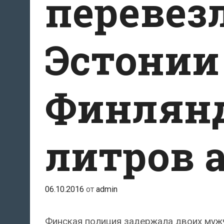
перевез
Эстонии
Финлянд
литров 
06.10.2016
от
admin
Финская полиция задержала двоих мужч