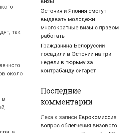
визы
пкого
Эстония и Япония смогут
выдавать молодежи
многократные визы с правом
дят, так
работать
Гражданина Белоруссии
посадили в Эстонии на три
недели в тюрьму за
зенного
контрабанду сигарет
гов около
Последние
 в
комментарии
й,
Леха
к записи
Еврокомиссия:
вопрос облегчения визового
дра, а