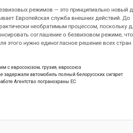
езвизовых режимов — это принципиально новый д
ывает Европейская служба внешних действий. До
рактически необратимым процессом, поскольку д
онсировать соглашение о безвизовом режиме, чт
ля этого нужно единогласное решение всех стран 
им с евросоюзом
,
грузия
,
евросоюз
це задержали автомобиль полный белорусских сигарет
работе Агентство погранохраны ЕС