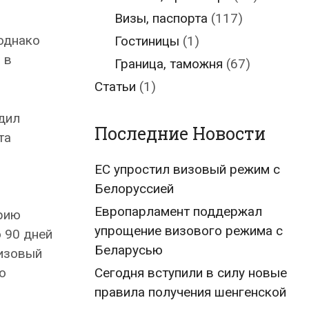
Визы, паспорта
(117)
однако
Гостиницы
(1)
 в
Граница, таможня
(67)
Статьи
(1)
дил
Последние Новости
та
ЕС упростил визовый режим с
Белоруссией
Европарламент поддержал
орию
упрощение визового режима с
 90 дней
Беларусью
визовый
Сегодня вступили в силу новые
о
правила получения шенгенской