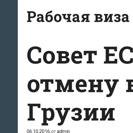
Перейти
Рабочая виза
к
содержимому
Совет ЕС
отмену 
Грузии
06.10.2016
от
admin