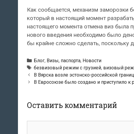
Как сообщается, механизм заморозки б
который в настоящий момент разрабат
настоящего момента отмена виз была п
нового введения необходимо было ден
бы крайне сложно сделать, поскольку д
Рубрики
Блог
,
Визы, паспорта
,
Новости
Метки
безвизовый режим с грузией
,
визовый реж
Навигация
В Вярска возле эстонско-российской грани
по
В Евросоюзе было создано и приступило к 
записям
Оставить комментарий
Комментарий