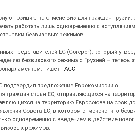
ную позицию по отмене виз для граждан Грузии, 
ачать работать лишь одновременно с вступлением
остановки безвизовых режимов.
нных представителей ЕС (Coreper), который утвер
едению безвизового режима с Грузией — теперь э
вропарламентом, пишет
ТАСС
.
ЕС подтвердил предложение Еврокомиссии о
ля граждан стран ЕС, отправляющихся на террит
правляющихся на территорию Евросоюза на срок до
заявлении Совета ЕС, в котором отмечено, что без
лько одновременно с введением в действие новог
звизовых режимов.