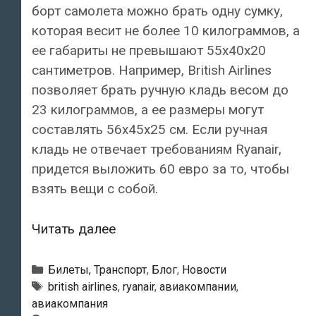
борт самолета можно брать одну сумку,
которая весит не более 10 килограммов, а
ее габариты не превышают 55x40x20
сантиметров. Например, British Airlines
позволяет брать ручную кладь весом до
23 килограммов, а ее размеры могут
составлять 56x45x25 см. Если ручная
кладь не отвечает требованиям Ryanair,
придется выложить 60 евро за то, чтобы
взять вещи с собой.
10
Читать далее
вещей,
которые
Рубрики
Билеты, Транспорт
,
Блог
,
Новости
больше
Метки
british airlines
,
ryanair
,
авиакомпании
,
авиакомпания
всего