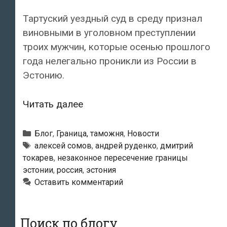
Тартуский уездный суд в среду признал
виновными в уголовном преступлении
троих мужчин, которые осенью прошлого
года нелегально проникли из России в
Эстонию.
За
Читать далее
незаконное
пересечение
Рубрики
Блог
,
Граница, таможня
,
Новости
границы
Метки
алексей сомов
,
андрей руденко
,
дмитрий
токарев
,
незаконное пересечение границы
Эстонии
эстонии
,
россия
,
эстония
суд
Оставить комментарий
наказал
россиян
тюремным
Поиск по блогу