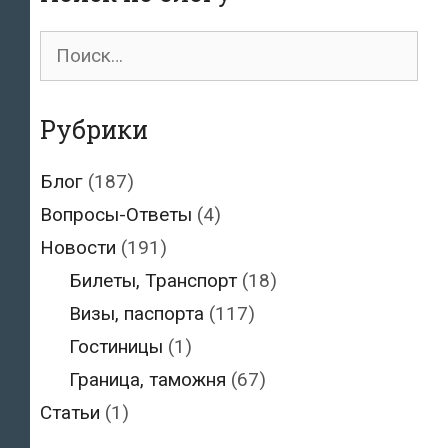
сроком
и
Поиск
пятилетним
для:
запретом
на
Рубрики
въезд
Блог
(187)
Вопросы-Ответы
(4)
Новости
(191)
Билеты, Транспорт
(18)
Визы, паспорта
(117)
Гостиницы
(1)
Граница, таможня
(67)
Статьи
(1)