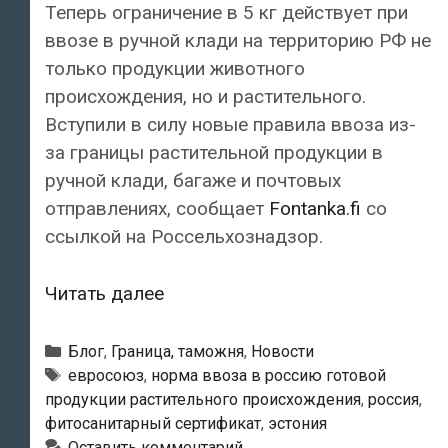
Теперь ограничение в 5 кг действует при
ввозе в ручной клади на территорию РФ не
только продукции животного
происхождения, но и растительного.
Вступили в силу новые правила ввоза из-
за границы растительной продукции в
ручной клади, багаже и почтовых
отправлениях, сообщает
Fontanka.fi
со
ссылкой на Россельхознадзор.
Россельхознадзор
Читать далее
ограничил
ввоз
Рубрики
Блог
,
Граница, таможня
,
Новости
в
Метки
евросоюз
,
норма ввоза в россию готовой
продукции растительного происхождения
,
россия
,
Россию
фитосанитарный сертификат
,
эстония
растительной
Оставить комментарий