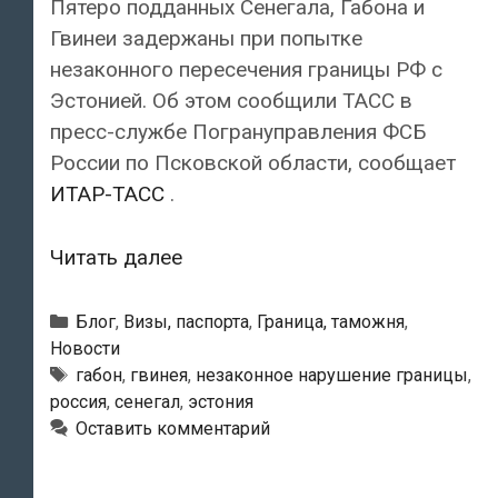
Пятеро подданных Сенегала, Габона и
Гвинеи задержаны при попытке
незаконного пересечения границы РФ с
Эстонией. Об этом сообщили ТАСС в
пресс-службе Погрануправления ФСБ
России по Псковской области, сообщает
ИТАР-ТАСС
.
На
Читать далее
российско-
эстонской
Рубрики
Блог
,
Визы, паспорта
,
Граница, таможня
,
границе
Новости
Метки
габон
,
гвинея
,
незаконное нарушение границы
,
задержаны
россия
,
сенегал
,
эстония
граждане
Оставить комментарий
Сенегала,
Габона