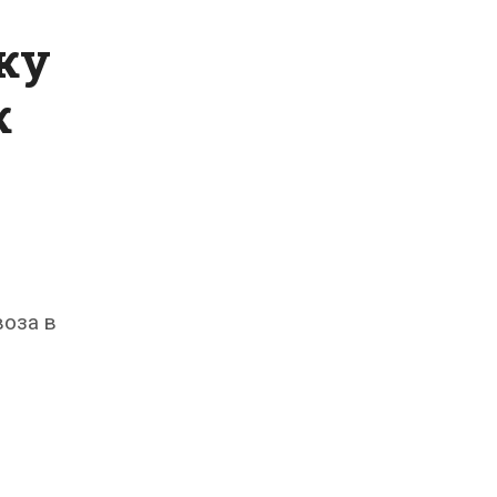
ку
к
воза в