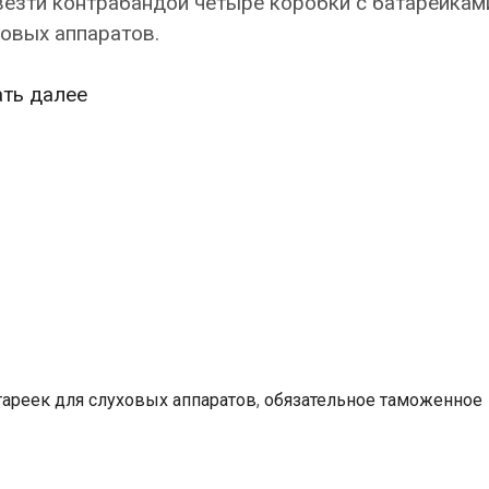
езти контрабандой четыре коробки с батарейкам
овых аппаратов.
В
ать далее
Ивангороде
задержали
жителя
Эстонии
с
контрабандой
батареек
для
слуховых
аппаратов
тареек для слуховых аппаратов
,
обязательное таможенное