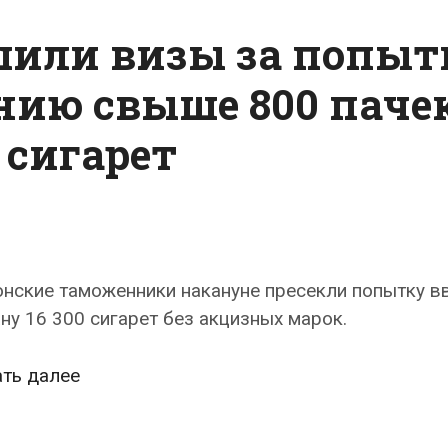
шили визы за попыт
онию свыше 800 паче
сигарет
нские таможенники накануне пресекли попытку в
ну 16 300 сигарет без акцизных марок.
Россиянина
ать далее
лишили
визы