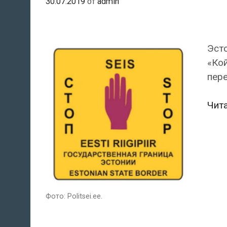
30.07.2019
от
admin
Эсто
«Кой
пере
Чит
Фото: Politsei.ee.