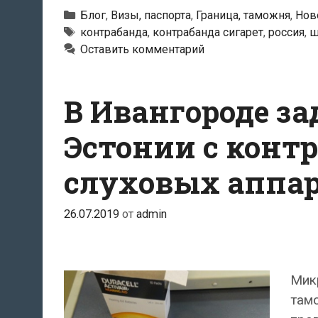
Рубрики
Блог
,
Визы, паспорта
,
Граница, таможня
,
Нов
Метки
контрабанда
,
контрабанда сигарет
,
россия
,
ш
Оставить комментарий
В Ивангороде з
Эстонии с контр
слуховых аппа
26.07.2019
от
admin
Мик
там