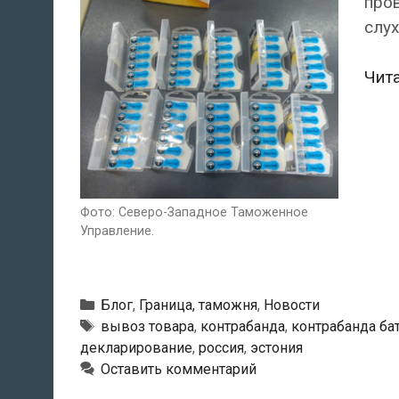
пров
слух
Чит
Фото: Северо-Западное Таможенное
Управление.
Рубрики
Блог
,
Граница, таможня
,
Новости
Метки
вывоз товара
,
контрабанда
,
контрабанда ба
декларирование
,
россия
,
эстония
Оставить комментарий