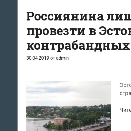
Россиянина ли
провезти в Эст
контрабандных 
30.04.2019
от
admin
Эсто
стра
Чит