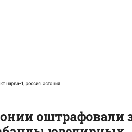
за
попытку
провезти
в
Эстонию
свыше
800
пачек
контрабандных
сигарет
кт нарва-1
,
россия
,
эстония
онии оштрафовали 
абанды ювелирных