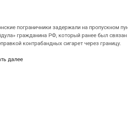
нские пограничники задержали на пропускном пу
дула» гражданина РФ, который ранее был связан
правкой контрабандных сигарет через границу.
Пограничники
ать далее
не
впустили
в
Эстонию
россиянина,
ранее
занимавшегося
контрабандой