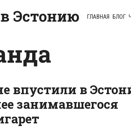
 в Эстонию
ГЛАВНАЯ
БЛОГ
анда
е впустили в Эсто
нее занимавшегося
игарет