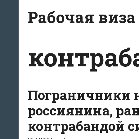
Перейти
Рабочая виза
к
содержимому
контраб
Пограничники н
россиянина, ра
контрабандой с