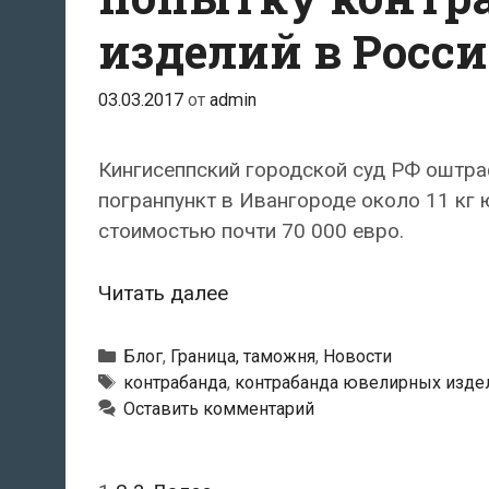
изделий в Росс
03.03.2017
от
admin
Кингисеппский городской суд РФ оштра
погранпункт в Ивангороде около 11 кг 
стоимостью почти 70 000 евро.
Гражданина
Читать далее
Эстонии
оштрафовали
Рубрики
Блог
,
Граница, таможня
,
Новости
за
Метки
контрабанда
,
контрабанда ювелирных изде
Оставить комментарий
попытку
контрабанды
ювелирных