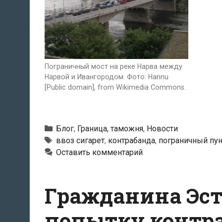
Пограничный мост на реке Нарва между
Нарвой и Ивангородом. Фото: Hannu
[Public domain], from Wikimedia Commons.
Рубрики
Блог
,
Граница, таможня
,
Новости
Метки
ввоз сигарет
,
контрабанда
,
пограничный пун
Оставить комментарий
Гражданина Эст
попытку контр