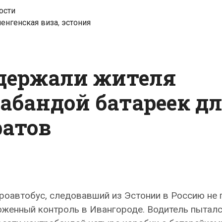
сигарет
ости
енгенская виза
,
эстония
адержали жителя
абандой батареек д
ратов
роавтобус, следовавший из Эстонии в Россию не
оженный контроль в Ивангороде. Водитель пытал