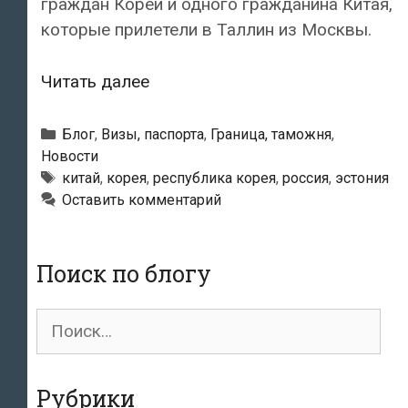
граждан Кореи и одного гражданина Китая,
которые прилетели в Таллин из Москвы.
Эстония
Читать далее
не
впустила
Рубрики
Блог
,
Визы, паспорта
,
Граница, таможня
,
в
Новости
Метки
китай
,
корея
,
республика корея
,
россия
,
эстония
страну
Оставить комментарий
трех
корейцев
и
Поиск по блогу
одного
китайца
Поиск
для:
Рубрики