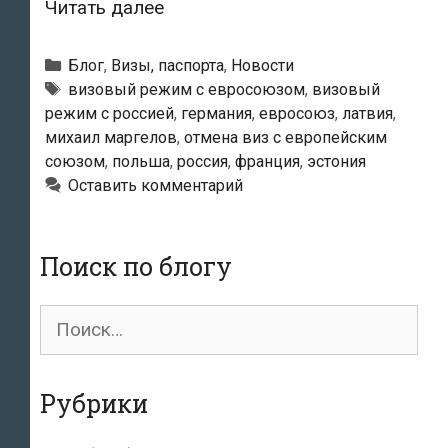
Маргелов
Читать далее
об
отмене
Рубрики
Блог
,
Визы, паспорта
,
Новости
виз
Метки
визовый режим с евросоюзом
,
визовый
режим с россией
,
германия
,
евросоюз
,
латвия
,
между
михаил маргелов
,
отмена виз с европейским
РФ
союзом
,
польша
,
россия
,
франция
,
эстония
и
Оставить комментарий
ЕС:
в
выходные
Поиск по блогу
в
Таллине
Поиск
и
для:
Риге
слышна
Рубрики
только