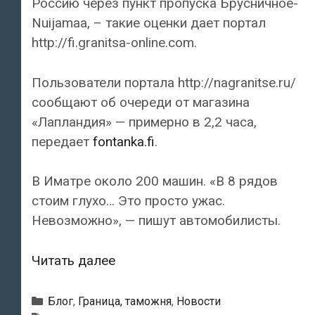
Россию через пункт пропуска Брусничное-
Nuijamaa, – такие оценки дает портал
http://fi.granitsa-online.com.
Пользователи портала http://nagranitse.ru/
сообщают об очереди от магазина
«Лапландия» — примерно в 2,2 часа,
передает
fontanka.fi
.
В Иматре около 200 машин. «В 8 рядов
стоим глухо… Это просто ужас.
Невозможно», — пишут автомобилисты.
Финская
Читать далее
граница
парализована
Рубрики
Блог
,
Граница, таможня
,
Новости