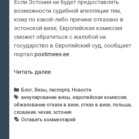
Если Эстония не будет предоставлять
возможности судебной апелляции тем,
кому по какой-либо причине отказано в
эстонской визе, Европейская комиссия
сможет обратиться с жалобой на
государство в Европейский суд, сообщает
портал
postimees.ee
.
Еврокомиссия
Читать далее
требует
дать
Рубрики
Блог
,
Визы, паспорта
,
Новости
людям
Метки
аннулирование визы
,
европейская комиссия
,
обжалование отказа в визе
,
отказ в визе
,
польша
,
право
словакия
,
чехия
,
эстония
обжаловать
Оставить комментарий
в
суде