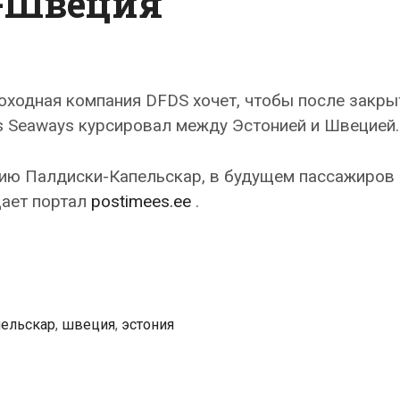
-Швеция
ходная компания DFDS хочет, чтобы после закры
s Seaways курсировал между Эстонией и Швецией.
нию Палдиски-Капельскар, в будущем пассажиров 
щает портал
postimees.ee
.
пельскар
,
швеция
,
эстония