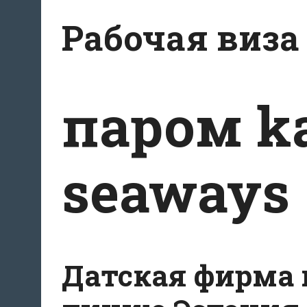
Перейти
Рабочая виза
к
содержимому
паром k
seaways
Датская фирма 