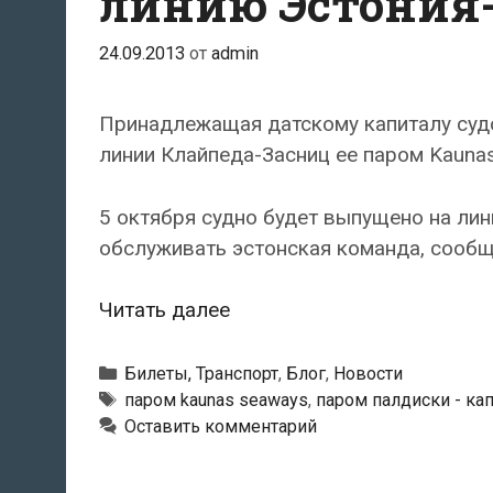
линию Эстония
24.09.2013
от
admin
Принадлежащая датскому капиталу судо
линии Клайпеда-Засниц ее паром Kauna
5 октября судно будет выпущено на ли
обслуживать эстонская команда, сооб
Датская
Читать далее
фирма
выпустит
Рубрики
Билеты, Транспорт
,
Блог
,
Новости
паром
Метки
паром kaunas seaways
,
паром палдиски - ка
Оставить комментарий
на
линию