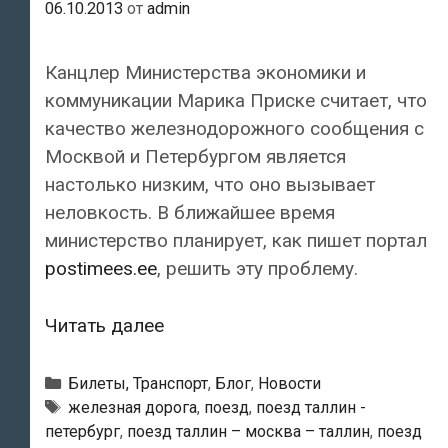
06.10.2013
от
admin
Канцлер Министерства экономики и
коммуникации Марика Приске считает, что
качество железнодорожного сообщения с
Москвой и Петербургом является
настолько низким, что оно вызывает
неловкость. В ближайшее время
министерство планирует, как пишет портал
postimees.ee
, решить эту проблему.
Министерство
Читать далее
зкономики
и
Рубрики
Билеты, Транспорт
,
Блог
,
Новости
коммуникаций
Метки
железная дорога
,
поезд
,
поезд таллин -
петербург
,
поезд таллин – москва – таллин
,
поезд
Эстонии