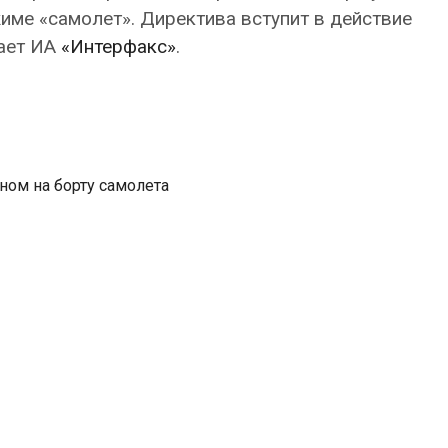
име «самолет». Директива вступит в действие
ает ИА
«Интерфакс»
.
ом на борту самолета