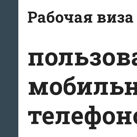
Перейти
Рабочая виза
к
содержимому
пользов
мобиль
телефон