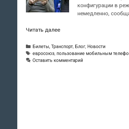
конфигурации в реж
немедленно, сообщ
Евросоюз
Читать далее
разрешил
авиапассажирам
Рубрики
Билеты, Транспорт
,
Блог
,
Новости
пользоваться
Метки
евросоюз
,
пользование мобильным телефон
Оставить комментарий
электронными
устройствами