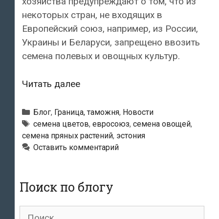
хозяйства предупреждают о том, что из
некоторых стран, не входящих в
Европейский союз, например, из России,
Украины и Беларуси, запрещено ввозить
семена полевых и овощных культур.
Ввозить
Читать далее
семена
овощей
Рубрики
Блог
,
Граница, таможня
,
Новости
из
Метки
cемена цветов
,
евросоюз
,
семена овощей
,
семена пряных растений
,
эстония
России
Оставить комментарий
в
Эстонию
запрещено
Поиск по блогу
Поиск