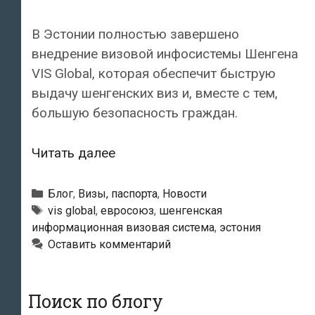
В Эстонии полностью завершено
внедрение визовой инфосистемы Шенгена
VIS Global, которая обеспечит быструю
выдачу шенгенских виз и, вместе с тем,
большую безопасность граждан.
В
Читать далее
Эстонии
полностью
Рубрики
Блог
,
Визы, паспорта
,
Новости
запущена
Метки
vis global
,
евросоюз
,
шенгенская
информационная визовая система
,
эстония
визовая
Оставить комментарий
инфосистема
Шенгена
Поиск по блогу