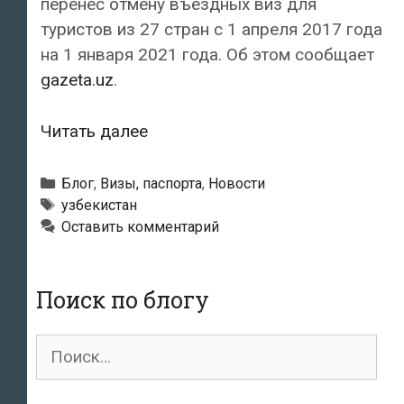
перенес отмену въездных виз для
туристов из 27 стран с 1 апреля 2017 года
на 1 января 2021 года. Об этом сообщает
gazeta.uz
.
Узбекистан
Читать далее
передумал
отменять
Рубрики
Блог
,
Визы, паспорта
,
Новости
визы
Метки
узбекистан
Оставить комментарий
для
иностранных
туристов
Поиск по блогу
Поиск
для: