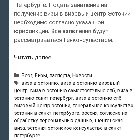
Петербурге. Подать заявление на
получение визы в визовый центр Эстонии
необходимо согласно указанной
юрисдикции. Все заявления будут
рассматриваться Генконсульством.
В
Читать далее
Санкт-
Петербурге
Рубрики
Блог
,
Визы, паспорта
,
Новости
открыт
Метки
виза в эстонию
,
виза в эстонию визовый
центр
,
виза в эстонию самостоятельно спб
,
виза в
визовый
эстонию санкт петербург
,
виза в эстонию спб
,
центр
визовый центр эстонии
,
генеральное консульство
Генконсульства
эстонии в санкт-петербурге
,
россия
,
согласие на
Эстонии
обработку персональных данных
,
шенгенская
виза
,
эстония
,
эстонское консульство в санкт-
петербурге