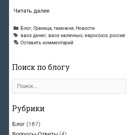
За
Читать далее
ввоз
в
Рубрики
Блог
,
Граница, таможня
,
Новости
Эстонию
Метки
ввоз денег
,
ввоз наличных
,
евросоюз
,
россия
Оставить комментарий
без
декларирования
суммы
Поиск по блогу
более
32
Поиск
000
для:
евро
накажут
Рубрики
в
уголовном
Блог
(187)
порядке
Вопросы-Ответы
(4)