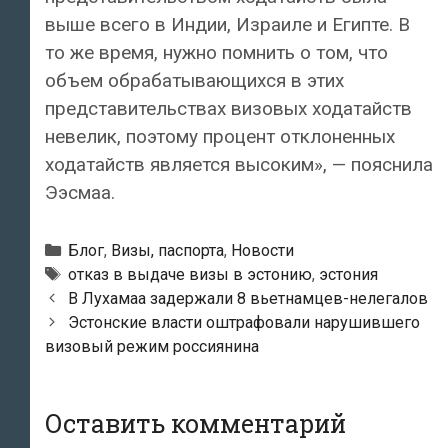
выше всего в Индии, Израиле и Египте. В
то же время, нужно помнить о том, что
объем обрабатывающихся в этих
представительствах визовых ходатайств
невелик, поэтому процент отклоненных
ходатайств является высоким», — пояснила
Ээсмаа.
Рубрики
Блог
,
Визы, паспорта
,
Новости
Метки
отказ в выдаче визы в эстонию
,
эстония
Навигация
В Лухамаа задержали 8 вьетнамцев-нелегалов
по
Эстонские власти оштрафовали нарушившего
записям
визовый режим россиянина
Оставить комментарий