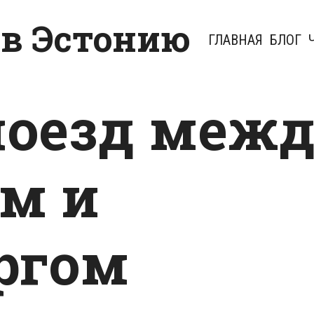
 в Эстонию
ГЛАВНАЯ
БЛОГ
поезд меж
м и
ргом