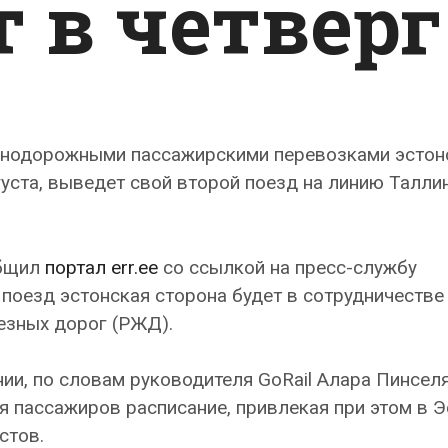
 в четверг
нодорожными пассажирскими перевозками эстон
вгуста, выведет свой второй поезд на линию Талли
общил
портал err.ee
со ссылкой на пресс-службу
 поезд эстонская сторона будет в сотрудничестве
езных дорог (РЖД).
ии, по словам руководителя GoRail Алара Пинселя
я пассажиров расписание, привлекая при этом в 
стов.