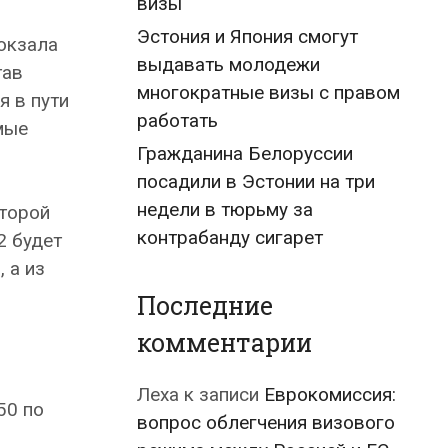
визы
Эстония и Япония смогут
окзала
выдавать молодежи
тав
многократные визы с правом
я в пути
работать
мые
Гражданина Белоруссии
посадили в Эстонии на три
недели в тюрьму за
второй
контрабанду сигарет
2 будет
 а из
Последние
комментарии
Леха
к записи
Еврокомиссия:
50 по
вопрос облегчения визового