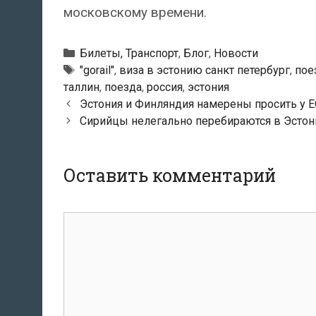
московскому времени.
Рубрики
Билеты, Транспорт
,
Блог
,
Новости
Метки
"gorail"
,
виза в эстонию санкт петербург
,
пое
таллин
,
поезда
,
россия
,
эстония
Навигация
Эстония и Финляндия намерены просить у Е
по
Сирийцы нелегально перебираются в Эсто
записям
Оставить комментарий
Комментарий