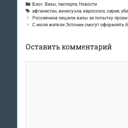
Рубрики
Блог
,
Визы, паспорта
,
Новости
Метки
афганистан
,
венесуэла
,
евросоюз
,
сирия
,
уб
Навигация
Россиянина лишили визы за попытку прове
по
С июля жители Эстонии смогут оформлять 
записям
Оставить комментарий
Комментарий