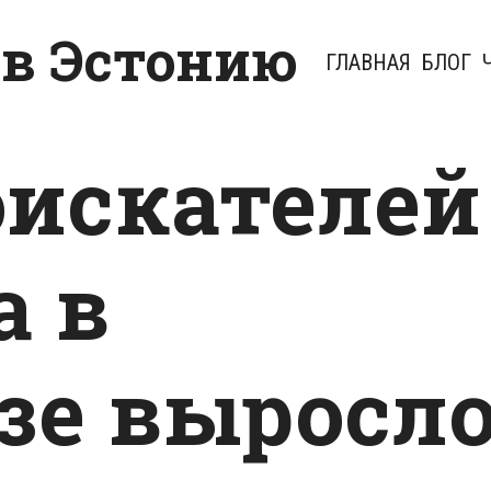
 в Эстонию
ГЛАВНАЯ
БЛОГ
оискателей
 в
зе выросл