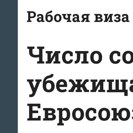
Перейти
Рабочая виза
к
содержимому
Число с
убежища
Евросою