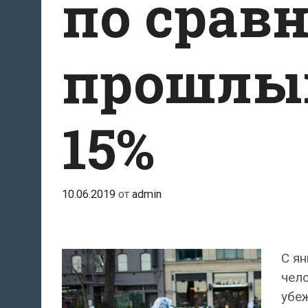
по срав
прошлым
15%
10.06.2019
от
admin
С ян
чело
убеж