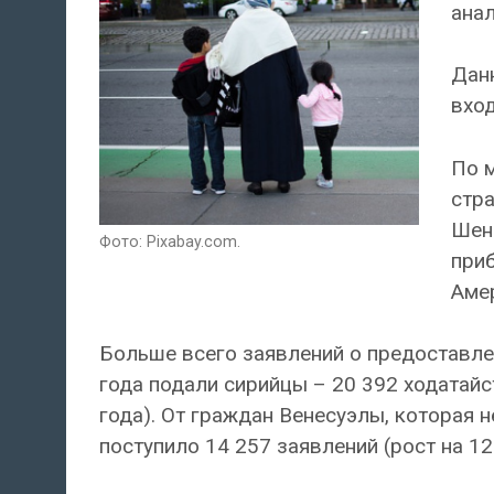
анал
Данн
вхо
По 
стра
Шенг
Фото: Pixabay.com.
приб
Амер
Больше всего заявлений о предоставле
года подали сирийцы – 20 392 ходатайс
года). От граждан Венесуэлы, которая 
поступило 14 257 заявлений (рост на 12