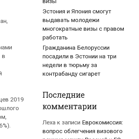
визы
Эстония и Япония смогут
выдавать молодежи
ан,
многократные визы с правом
работать
нами
Гражданина Белоруссии
 в
посадили в Эстонии на три
недели в тюрьму за
й
контрабанду сигарет
Последние
цев 2019
комментарии
рошлого
ом,
Леха
к записи
Еврокомиссия:
6%).
вопрос облегчения визового