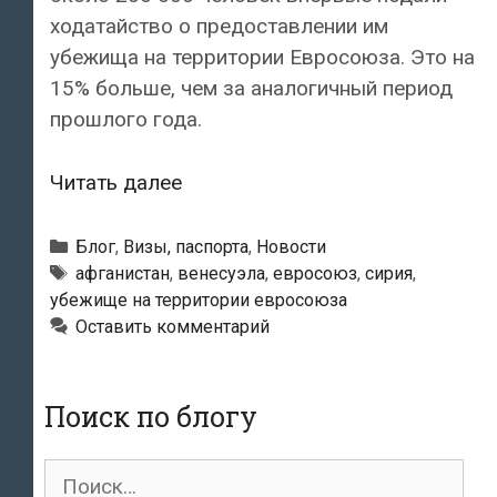
ходатайство о предоставлении им
убежища на территории Евросоюза. Это на
15% больше, чем за аналогичный период
прошлого года.
Число
Читать далее
соискателей
убежища
Рубрики
Блог
,
Визы, паспорта
,
Новости
в
Метки
афганистан
,
венесуэла
,
евросоюз
,
сирия
,
убежище на территории евросоюза
Евросоюзе
Оставить комментарий
выросло
по
сравнению
Поиск по блогу
с
прошлым
Поиск
годом