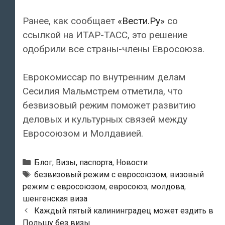
Ранее, как сообщает
«Вести.Ру»
со
ссылкой на ИТАР-ТАСС, это решение
одобрили все страны-члены Евросоюза.
Еврокомиссар по внутренним делам
Сесилия Мальмстрем отметила, что
безвизовый режим поможет развитию
деловых и культурных связей между
Евросоюзом и Молдавией.
Рубрики
Блог
,
Визы, паспорта
,
Новости
Метки
безвизовый режим с евросоюзом
,
визовый
режим с евросоюзом
,
евросоюз
,
молдова
,
шенгенская виза
Навигация
Каждый пятый калининградец может ездить в
по
Польшу без визы