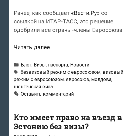
Ранее, как сообщает
«Вести.Ру»
со
ссылкой на ИТАР-ТАСС, это решение
одобрили все страны-члены Евросоюза.
Евросоюз
Читать далее
отменил
визы
Рубрики
Блог
,
Визы, паспорта
,
Новости
для
Метки
безвизовый режим с евросоюзом
,
визовый
режим с евросоюзом
,
евросоюз
,
молдова
,
жителей
шенгенская виза
Молдавии
Оставить комментарий
Кто имеет право на въезд в
Эстонию без визы?