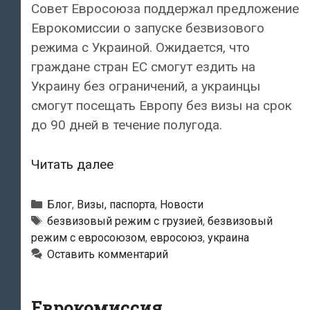
Совет Евросоюза поддержал предложение
Еврокомиссии о запуске безвизового
режима с Украиной. Ожидается, что
граждане стран ЕС смогут ездить на
Украину без ограничений, а украинцы
смогут посещать Европу без визы на срок
до 90 дней в течение полугода.
Совет
Читать далее
ЕС
предварительно
Рубрики
Блог
,
Визы, паспорта
,
Новости
одобрил
Метки
безвизовый режим с грузией
,
безвизовый
режим с евросоюзом
,
евросоюз
,
украина
отмену
Оставить комментарий
виз
для
Украины
Еврокомиссия