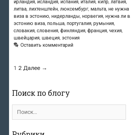
ирландия
,
исландия
,
испания
,
италия
,
кипр
,
латвия
,
без
литва
,
лихтенштейн
,
люксембург
,
мальта
,
не нужна
визы?
виза в эстонию
,
нидерланды
,
норвегия
,
нужна ли в
эстонию виза
,
польша
,
португалия
,
румыния
,
словакия
,
словения
,
финляндия
,
франция
,
чехия
,
швейцария
,
швеция
,
эстония
Оставить комментарий
Навигация
1
2
Далее →
по
записям
Поиск по блогу
Поиск
для:
Рубрики