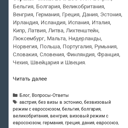
Бельгия, Болгария, Великобритания,
Венгрия, Германия, Греция, Дания, Эстония,
Ирландия, Исландия, Испания, Италия,
Кипр, Латвия, Литва, Лихтенштейн,
Люксембург, Мальта, Нидерланды,
Норвегия, Польша, Португалия, Румыния,
Словакия, Словения, Финляндия, Франция,
Чехия, Швейцария и Швеция.
Кто
Читать далее
имеет
право
Рубрики
Блог
,
Вопросы-Ответы
на
Метки
австрия
,
без визы в эстонию
,
безвизовый
режим с евросоюзом
,
бельгия
,
болгария
,
въезд
великобритания
,
венгрия
,
визовый режим с
в
евросоюзом
,
германия
,
греция
,
дания
,
евросоюз
,
Эстонию