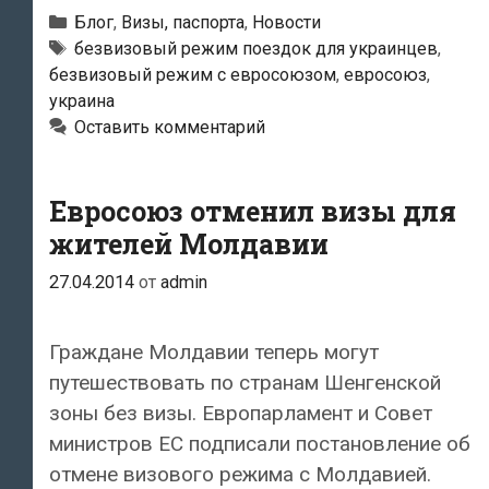
рассмотреть
Рубрики
Блог
,
Визы, паспорта
,
Новости
безвизовый
Метки
безвизовый режим поездок для украинцев
,
безвизовый режим с евросоюзом
,
евросоюз
,
режим
украина
для
Оставить комментарий
Украины
Евросоюз отменил визы для
жителей Молдавии
27.04.2014
от
admin
Граждане Молдавии теперь могут
путешествовать по странам Шенгенской
зоны без визы. Европарламент и Совет
министров ЕС подписали постановление об
отмене визового режима с Молдавией.