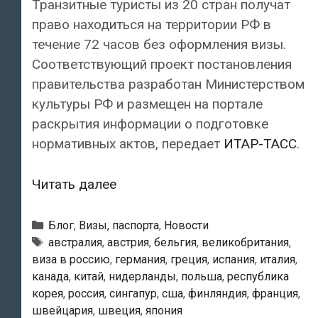
Транзитные туристы из 20 стран получат
право находиться на территории РФ в
течение 72 часов без оформления визы.
Соответствующий проект постановления
правительства разработан Министерством
культуры РФ и размещен на портале
раскрытия информации о подготовке
нормативных актов, передает
ИТАР-ТАСС
.
Безвизовое
Читать далее
трехдневное
пребывание
Рубрики
Блог
,
Визы, паспорта
,
Новости
в
Метки
австралия
,
австрия
,
бельгия
,
великобритания
,
виза в россию
,
германия
,
греция
,
испания
,
италия
,
РФ
канада
,
китай
,
нидерланды
,
польша
,
республика
могут
корея
,
россия
,
сингапур
,
сша
,
финляндия
,
франция
,
разрешить
швейцария
,
швеция
,
япония