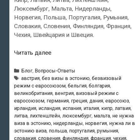
Люксембург, Мальта, Нидерланды,
Норвегия, Польша, Португалия, Румыния,
Словакия, Словения, Финляндия, Франция,
Чехия, Швейцария и Швеция.
Кто
Читать далее
имеет
право
Рубрики
Блог
,
Вопросы-Ответы
на
Метки
австрия
,
без визы в эстонию
,
безвизовый
режим с евросоюзом
,
бельгия
,
болгария
,
въезд
великобритания
,
венгрия
,
визовый режим с
в
евросоюзом
,
германия
,
греция
,
дания
,
евросоюз
,
Эстонию
ирландия
,
исландия
,
испания
,
италия
,
кипр
,
латвия
,
без
литва
,
лихтенштейн
,
люксембург
,
мальта
,
не нужна
визы?
виза в эстонию
,
нидерланды
,
норвегия
,
нужна ли в
эстонию виза
,
польша
,
португалия
,
румыния
,
словакия
,
словения
,
финляндия
,
франция
,
чехия
,