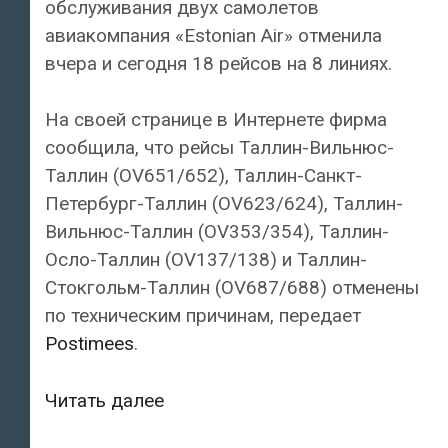
обслуживания двух самолетов
авиакомпания «Estonian Air» отменила
вчера и сегодня 18 рейсов на 8 линиях.
На своей странице в Интернете фирма
сообщила, что рейсы Таллин-Вильнюс-
Таллин (OV651/652), Таллин-Санкт-
Петербург-Таллин (OV623/624), Таллин-
Вильнюс-Таллин (OV353/354), Таллин-
Осло-Таллин (OV137/138) и Таллин-
Стокгольм-Таллин (OV687/688) отменены
по техническим причинам, передает
Postimees
.
Авиакомпания
Читать далее
«Estonian