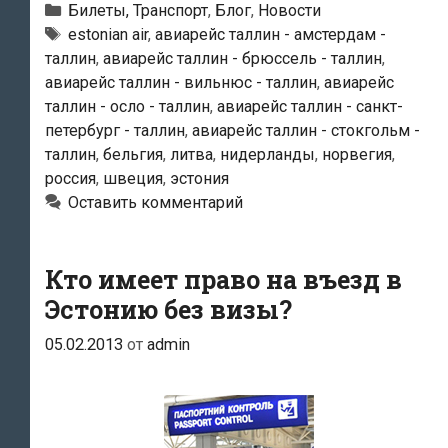
Air»
Рубрики
Билеты, Транспорт
,
Блог
,
Новости
в
Метки
estonian air
,
авиарейс таллин - амстердам -
таллин
,
авиарейс таллин - брюссель - таллин
,
течение
авиарейс таллин - вильнюс - таллин
,
авиарейс
двух
таллин - осло - таллин
,
авиарейс таллин - санкт-
дней
петербург - таллин
,
авиарейс таллин - стокгольм -
отменила
таллин
,
бельгия
,
литва
,
нидерланды
,
норвегия
,
18
россия
,
швеция
,
эстония
рейсов
Оставить комментарий
Кто имеет право на въезд в
Эстонию без визы?
05.02.2013
от
admin