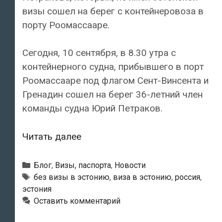
визы сошел на берег с контейнеровоза в
порту Роомассааре.
Сегодня, 10 сентября, в 8.30 утра с
контейнерного судна, прибывшего в порт
Роомассааре под флагом Сент-Винсента и
Гренадин сошел на берег 36-летний член
команды судна Юрий Петраков.
Полиция
Читать далее
задержала
сошедшего
Рубрики
Блог
,
Визы, паспорта
,
Новости
на
Метки
без визы в эстонию
,
виза в эстонию
,
россия
,
эстония
берег
Оставить комментарий
без
эстонской