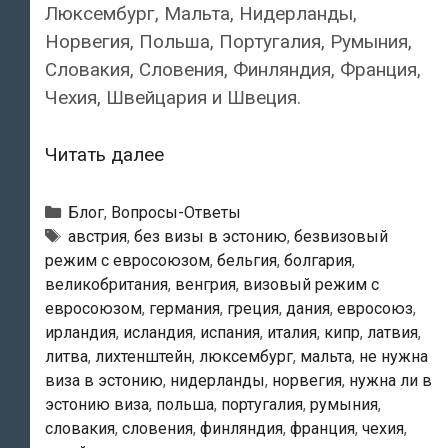
Люксембург, Мальта, Нидерланды,
Норвегия, Польша, Португалия, Румыния,
Словакия, Словения, Финляндия, Франция,
Чехия, Швейцария и Швеция.
Кто
Читать далее
имеет
право
Рубрики
Блог
,
Вопросы-Ответы
на
Метки
австрия
,
без визы в эстонию
,
безвизовый
режим с евросоюзом
,
бельгия
,
болгария
,
въезд
великобритания
,
венгрия
,
визовый режим с
в
евросоюзом
,
германия
,
греция
,
дания
,
евросоюз
,
Эстонию
ирландия
,
исландия
,
испания
,
италия
,
кипр
,
латвия
,
без
литва
,
лихтенштейн
,
люксембург
,
мальта
,
не нужна
визы?
виза в эстонию
,
нидерланды
,
норвегия
,
нужна ли в
эстонию виза
,
польша
,
португалия
,
румыния
,
словакия
,
словения
,
финляндия
,
франция
,
чехия
,