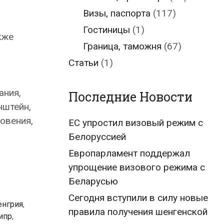
Визы, паспорта
(117)
Гостиницы
(1)
кже
Граница, таможня
(67)
Статьи
(1)
ания,
Последние Новости
нштейн,
овения,
ЕС упростил визовый режим с
Белоруссией
Европарламент поддержал
упрощение визового режима с
Беларусью
Сегодня вступили в силу новые
енгрия
,
правила получения шенгенской
ипр
,