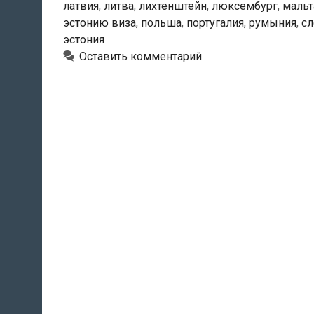
латвия
,
литва
,
лихтенштейн
,
люксембург
,
мальт
в
эстонию виза
,
польша
,
португалия
,
румыния
,
сл
Эстонию
эстония
без
Оставить комментарий
визы?