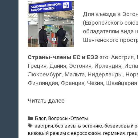
Для въезда в Эстон
(Европейского союз
обладателям вида 
Шенгенского простр
Страны-члены ЕС и ЕЭЗ
это: Австрия, 
Греция, Дания, Эстония, Ирландия, Исла
Люксембург, Мальта, Нидерланды, Норв
Финляндия, Франция, Чехия, Швейцария
Кто
Читать далее
имеет
право
Рубрики
Блог
,
Вопросы-Ответы
на
Метки
австрия
,
без визы в эстонию
,
безвизовый р
визовый режим с евросоюзом
,
германия
,
грец
въезд