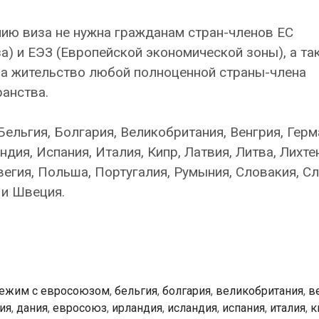
ию виза не нужна гражданам стран-членов ЕС
а) и ЕЭЗ (Европейской экономической зоны), а та
на жительство любой полноценной страны-члена
анства.
Бельгия, Болгария, Великобритания, Венгрия, Герм
ндия, Испания, Италия, Кипр, Латвия, Литва, Лихте
егия, Польша, Португалия, Румыния, Словакия, Сл
 и Швеция.
ежим с евросоюзом
,
бельгия
,
болгария
,
великобритания
,
в
ия
,
дания
,
евросоюз
,
ирландия
,
исландия
,
испания
,
италия
,
к