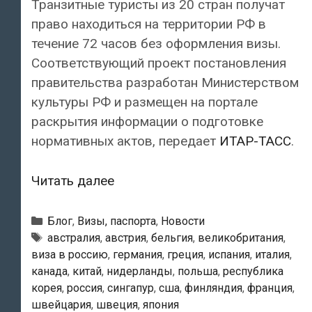
Транзитные туристы из 20 стран получат
право находиться на территории РФ в
течение 72 часов без оформления визы.
Соответствующий проект постановления
правительства разработан Министерством
культуры РФ и размещен на портале
раскрытия информации о подготовке
нормативных актов, передает
ИТАР-ТАСС
.
Безвизовое
Читать далее
трехдневное
пребывание
Рубрики
Блог
,
Визы, паспорта
,
Новости
в
Метки
австралия
,
австрия
,
бельгия
,
великобритания
,
виза в россию
,
германия
,
греция
,
испания
,
италия
,
РФ
канада
,
китай
,
нидерланды
,
польша
,
республика
могут
корея
,
россия
,
сингапур
,
сша
,
финляндия
,
франция
,
разрешить
швейцария
,
швеция
,
япония