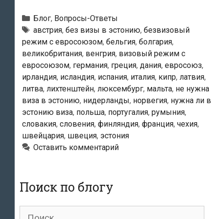
имеет
право
Рубрики
Блог
,
Вопросы-Ответы
на
Метки
австрия
,
без визы в эстонию
,
безвизовый
режим с евросоюзом
,
бельгия
,
болгария
,
въезд
великобритания
,
венгрия
,
визовый режим с
в
евросоюзом
,
германия
,
греция
,
дания
,
евросоюз
,
Эстонию
ирландия
,
исландия
,
испания
,
италия
,
кипр
,
латвия
,
без
литва
,
лихтенштейн
,
люксембург
,
мальта
,
не нужна
визы?
виза в эстонию
,
нидерланды
,
норвегия
,
нужна ли в
эстонию виза
,
польша
,
португалия
,
румыния
,
словакия
,
словения
,
финляндия
,
франция
,
чехия
,
швейцария
,
швеция
,
эстония
Оставить комментарий
Поиск по блогу
Поиск