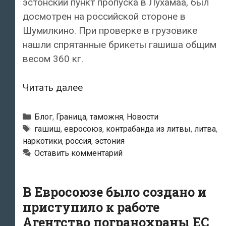
эстонский пункт пропуска в Лухамаа, был
досмотрен на российской стороне в
Шумилкино. При проверке в грузовике
нашли спрятанные брикеты гашиша общим
весом 360 кг.
Через
Читать далее
Эстонию
в
Рубрики
Блог
,
Граница, таможня
,
Новости
Россию
Метки
гашиш
,
евросоюз
,
контрабанда из литвы
,
литва
,
наркотики
,
россия
,
эстония
пытались
Оставить комментарий
ввезти
360
кг
В Евросоюзе было создано и
гашиша
приступило к работе
Агентство погранохраны ЕС