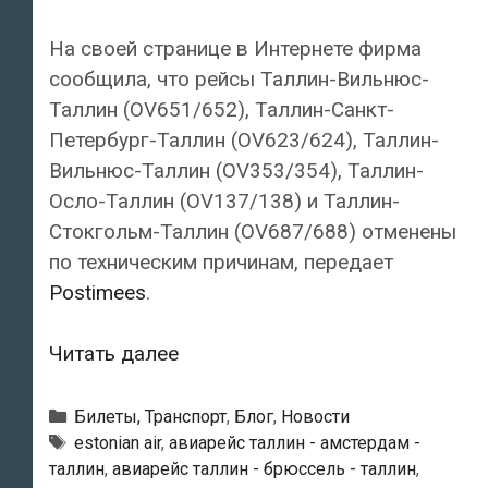
На своей странице в Интернете фирма
сообщила, что рейсы Таллин-Вильнюс-
Таллин (OV651/652), Таллин-Санкт-
Петербург-Таллин (OV623/624), Таллин-
Вильнюс-Таллин (OV353/354), Таллин-
Осло-Таллин (OV137/138) и Таллин-
Стокгольм-Таллин (OV687/688) отменены
по техническим причинам, передает
Postimees
.
Авиакомпания
Читать далее
«Estonian
Air»
Рубрики
Билеты, Транспорт
,
Блог
,
Новости
в
Метки
estonian air
,
авиарейс таллин - амстердам -
таллин
,
авиарейс таллин - брюссель - таллин
,
течение