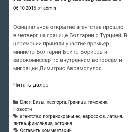
06.10.2016
от
admin
Официальное открытие агентства прошло
в четверг на границе Болгарии с Турцией. В
церемонии приняли участие премьер-
министр Болгарии Бойко Борисов и
еврокомиссар по внутренним вопросам и
миграции Димитрис Аврамопулос.
В
Читать далее
Евросоюзе
было
Рубрики
Блог
,
Визы, паспорта
,
Граница, таможня
,
создано
Новости
Метки
агентство погранохраны ес
,
евросоюз
,
латвия
,
и
литва
,
финляндия
,
эстония
приступило
Оставить комментарий