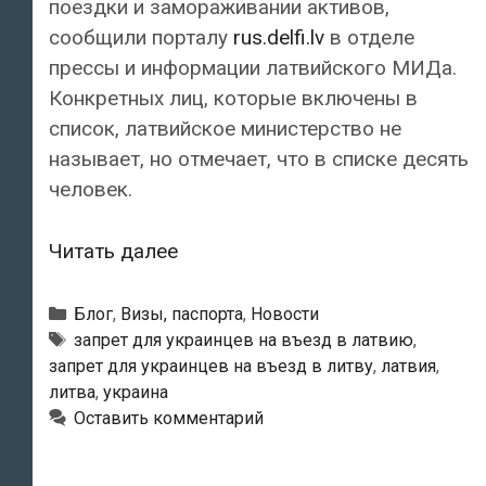
поездки и замораживании активов,
сообщили порталу
rus.delfi.lv
в отделе
прессы и информации латвийского МИДа.
Конкретных лиц, которые включены в
список, латвийское министерство не
называет, но отмечает, что в списке десять
человек.
Латвия
Читать далее
и
Литва
Рубрики
Блог
,
Визы, паспорта
,
Новости
вводят
Метки
запрет для украинцев на въезд в латвию
,
запрет для украинцев на въезд в литву
,
латвия
,
визовый
литва
,
украина
запрет
Оставить комментарий
для
бывших