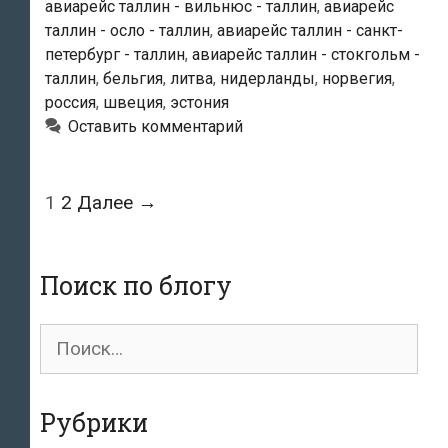
авиарейс таллин - вильнюс - таллин
,
авиарейс
двух
таллин - осло - таллин
,
авиарейс таллин - санкт-
дней
петербург - таллин
,
авиарейс таллин - стокгольм -
отменила
таллин
,
бельгия
,
литва
,
нидерланды
,
норвегия
,
18
россия
,
швеция
,
эстония
рейсов
Оставить комментарий
Навигация
1
2
Далее →
по
записям
Поиск по блогу
Поиск
для:
Рубрики